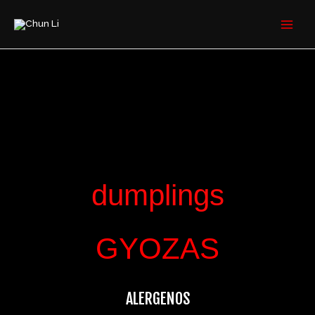
Ir
MAI
al
MEN
contenido
dumplings
GYOZAS
ALERGENOS